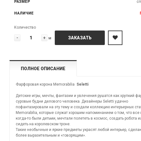
РАЗМЕР
cm
НАЛИЧИЕ
Количество
-
+
ЗАКАЗАТЬ
м
ПОЛНОЕ ОПИСАНИЕ
Фарфоровая корона Memorabilia
Seletti
Детские игры, мечты, фантазии и увлечения рушатся как хрупкий фа
суровые будни делового человека. Дизайнеры Seletti удачно
пофантазировали на эту тему и создали коллекцию интерьерных ста
Memorabilia, которые служат хорошим напоминанием о том, что все
когда-то были детьми, мечтали полететь в космос, создать робота 
сидеть на королевском троне.
Такие необычные и яркие предметы украсят любой интерьер, сделаю
более выразительным и «говорящим».