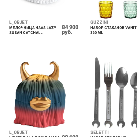
L_OBJET
GUZZINI
84 900
МЕЛОЧНИЦА HAAS LAZY
НАБОР СТАКАНОВ VANIT
руб.
SUSAN CATCHALL
360 ML
L_OBJET
SELETTI