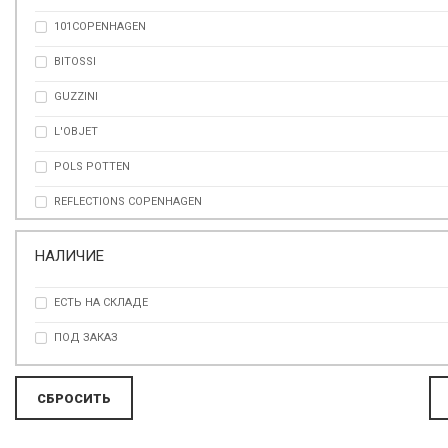
101COPENHAGEN
ЗОЛОТОЙ
BITOSSI
КОРИЧНЕВЫЙ
GUZZINI
КОФЕЙНЫЙ
L'OBJET
МОЛОЧНЫЙ
POLS POTTEN
МУЛЬТИКОЛОР
REFLECTIONS COPENHAGEN
ПРОЗРАЧНЫЙ
SELETTI
ПРОЗРАЧНЫЙ
НАЛИЧИЕ
VISTA ALEGRE
РАЗНОЦВЕТНЫЙ
ЕСТЬ НА СКЛАДЕ
СЕРЕБРИСТЫЙ
ПОД ЗАКАЗ
СЕРЫЙ
СИНИЙ
ЧЁРНЫЙ