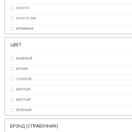
ЗОЛОТО
ЗОЛОТО 24К
КЕРАМИКА
КЕРАМОГРАНИТ
ЦВЕТ
ЛИМОЖСКИЙ ФАРФОР
БЕЖЕВЫЙ
НЕРЖАВЕЮЩАЯ СТАЛЬ
БЕЛЫЙ
ПЛАТИНА
ГОЛУБОЙ
СТЕКЛО
ЖЁЛТЫЙ
СТЕКЛО
ЖЕЛТЫЙ
ФАРФОР
ЗЕЛЁНЫЙ
ФАРФОР
ЗЕЛЕНЫЙ
ХРУСТАЛЬ
БРЭНД (СПРАВОЧНИК)
ЗОЛОТО