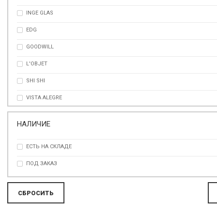
INGE GLAS
КОРИЧНЕВЫЙ
EDG
КОРМЧНЕВЫЙ
GOODWILL
КРАСНЫЙ
L'OBJET
КРАСНЫЙ
SHI SHI
ПРОЗРАЧНЫЙ
VISTA ALEGRE
РАЗНОЦВЕТНЫЙ
РОЗОВЫЙ
НАЛИЧИЕ
СЕРЕБРО
ЕСТЬ НА СКЛАДЕ
СИНИЙ
ПОД ЗАКАЗ
ЧЕРНЫЙ