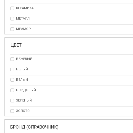
КЕРАМИКА
МЕТАЛЛ
МРАМОР
ПЛАСТИК
ЦВЕТ
ПОЛИРЕЗИНА
БЕЖЕВЫЙ
ПОЛИСТЕРОЛ
БЕЛЫЙ
ПОЛИСТОУН
БЕЛЫЙ
СТЕКЛО
БОРДОВЫЙ
ТКАНЬ
ЗЕЛЕНЫЙ
ФАРФОР
ЗОЛОТО
ХРУСТАЛЬНОЕ СТЕКЛО
ЗОЛОТОЙ
БРЭНД (СПРАВОЧНИК)
КОРИЧНЕВЫЙ